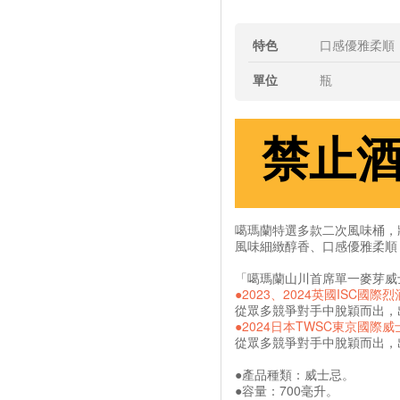
特色
口感優雅柔順
單位
瓶
禁止
噶瑪蘭特選多款二次風味桶，將
風味細緻醇香、口感優雅柔順
「噶瑪蘭山川首席單一麥芽威
●2023、2024英國ISC國際
從眾多競爭對手中脫穎而出，
●2024日本TWSC東京國際
從眾多競爭對手中脫穎而出，
●產品種類：威士忌。
●容量：700毫升。