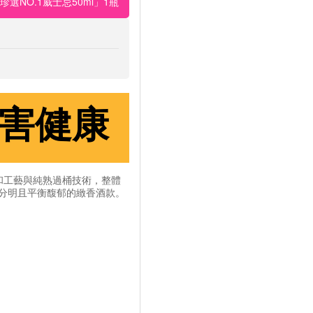
選NO.1威士忌50ml」1瓶
害健康
調和工藝與純熟過桶技術，整體
分明且平衡馥郁的緻香酒款。