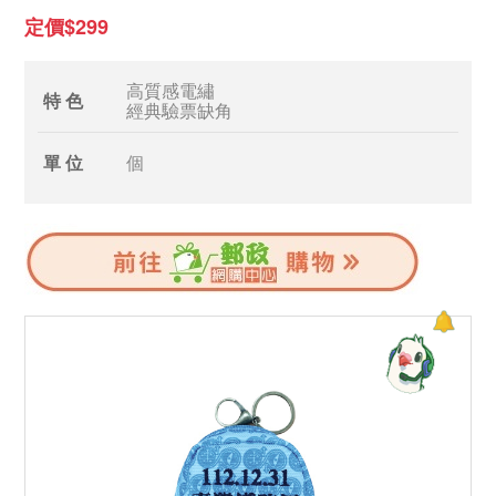
定價$299
高質感電繡
特 色
經典驗票缺角
單 位
個