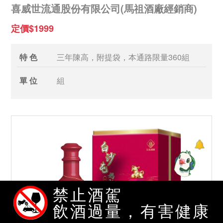
喜威世流通股份有限公司(馬祖酒廠經銷商)
定價$1999
特 色
三年陳高，附提袋，本通路限量360組
單 位
組
禁止酒駕
飲酒過量，有害健康