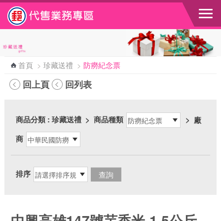
跳到主要內容區塊
首頁
>
珍藏送禮
>
防癆紀念票
回上頁
回列表
商品分類
: 珍藏送禮
>
商品種類
>
廠
商
排序
中興高雄147號芋香米-1.5公斤