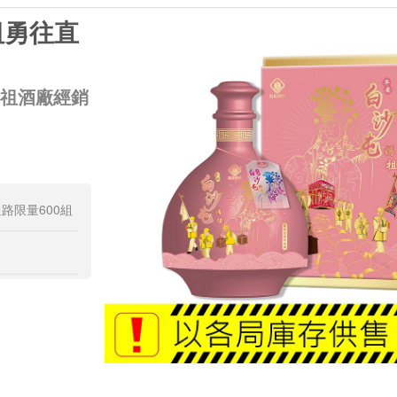
祖勇往直
馬祖酒廠經銷
路限量600組