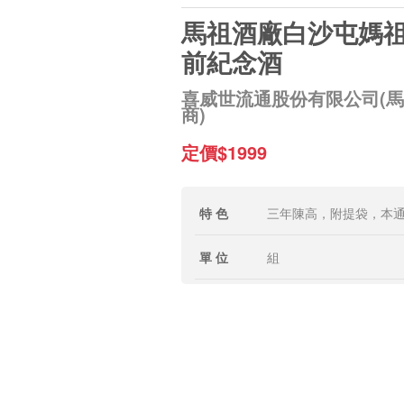
馬祖酒廠白沙屯媽
前紀念酒
喜威世流通股份有限公司(
商)
定價$1999
特 色
三年陳高，附提袋，本通
單 位
組