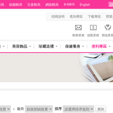
郵局
校園郵局
兒童郵局
網路郵局
各地郵局
English
招商說明
查詢專區
下載專區
營業
郵務業務
儲匯業務
壽險業
表
美容飾品
珍藏送禮
保健養身
便利專區
>
廠商
排序