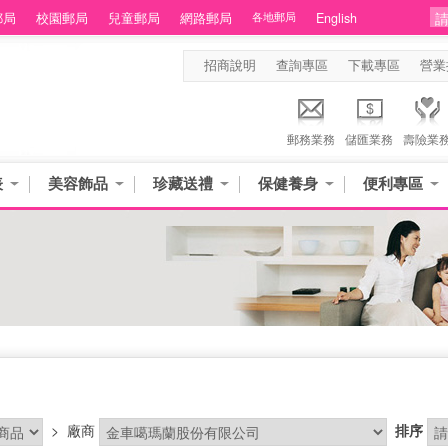
郵局
校園郵局
兒童郵局
網路郵局
各地郵局
English
招商說明
查詢專區
下載專區
營業
郵務業務
儲匯業務
壽險業
表
美容飾品
珍藏送禮
保健養身
便利專區
>
廠商
排序