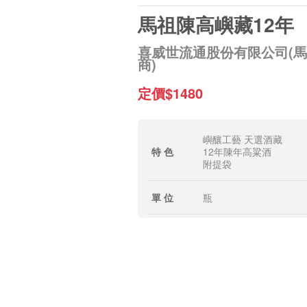
馬祖陳高嶼藏12年
喜威世流通股份有限公司(
商)
定價$1480
嶼釀工藝 天選酒藏
特 色
12年陳年高粱酒
附提袋
單 位
瓶