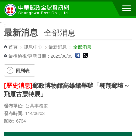
跳到主要內容區塊
:::
:::
最新消息
全部消息
首頁
>
訊息中心
>
最新消息
>
全部消息
最後檢視/更新日期：2025/06/03
回列表
[歷史消息]
郵政博物館高雄館舉辦「翱翔郵壇～
飛雁古票特展」
發布單位:
公共事務處
發布時間:
114/06/03
閱次:
6734