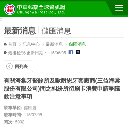
跳到主要內容區塊
:::
:::
最新消息
儲匯消息
首頁
>
訊息中心
>
最新消息
>
儲匯消息
最後檢視/更新日期：115/08/05
回列表
有關海棠牙醫診所及歐耐恩牙套廠商(三益海棠
股份有限公司)間之糾紛所衍刷卡消費申請爭議
款注意事項
發布單位:
儲匯處
發布時間:
115/07/08
閱次:
5002