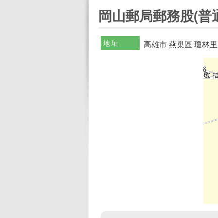
:::
岡山郵局郵務股(普
地址
高雄市 燕巢區 瓊林里 