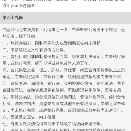
通部及金管會備查。
第四十九條
申請登記之業務員有下列情事之一者，中華郵政公司應不予登記；已
登記者，應予註銷：
一、無行為能力、限制行為能力或受輔助宣告尚未撤銷。
二、申請登記之文件有虛偽之記載。
郵政
三、曾犯組織犯罪防制條例規定之罪，經有罪判決確定，尚未執行完
畢，或執行完畢、緩刑期滿或赦免後尚未逾五年。
四、曾犯偽造文書、侵占、詐欺、背信罪，經宣告有期徒刑以上之刑
確定，尚未執行完畢，或執行完畢、緩刑期滿或赦免後尚未逾三年。
五、違反本法、保險法、銀行法、金融控股公司法、信託業法、票券
金融管理法、金融資產證券化條例、不動產證券化條例、證券交易
法、期貨交易法、證券投資信託及顧問法、管理外匯條例、信用合作
社法、洗錢防制法、資恐防制法或其他金融管理法律，受刑之宣告確
定，尚未執行完畢，或經執行完畢、緩刑期滿或赦免後尚未逾三年。
六、受破產之宣告，尚未復權。
七、有重大喪失債信情事尚未了結或了結後尚未逾三年。
八、依第五十六條規定在受停止招攬行為期限內或受撤銷業務員登記