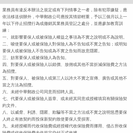
業務員有違反本辦法之規定或有下列情事之一者，除有犯罪嫌疑，應
依法移送偵辦外，中華郵政公司應按其情節輕重，予以三個月以上一
年以下停止招攬行為或撤銷其業務員登記之處分，並應參加教育訓
練：
一、就影響要保人或被保險人權益之事項為不實之說明或不為說明。
二、唆使要保人或被保險人對保險人為不告知或不實之告知；或明知
要保人或被保險人不告知或為不實之告知而故意隱匿。
三、妨害要保人或被保險人為告知。
四、對要保人或被保險人以錯價、放佣或其他不當折減保險費之方法
為招攬。
五、對要保人、被保險人或第三人以誇大不實之宣傳、廣告或其他不
當之方法為招攬。
六、未經中華郵政公司同意而招聘人員。
七、代要保人或被保險人簽章、或未經其同意或授權填寫有關保險契
約文件。
資訊
八、以威脅、利誘、隱匿、欺騙等不當之方法或不實之說明慫恿要保
人終止有效契約而投保新契約致使要保人受損害。
九、未經授權而代收保險費或經授權代收保險費而挪用、侵占所收保
險費或代收保險費未依規定交付正式收據。