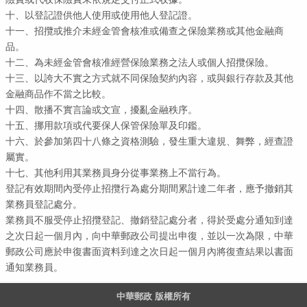
十、以登記證供他人使用或使用他人登記證。
十一、招攬或推介未經金管會核准或備查之保險業務或其他金融商
品。
十二、為未經金管會核准經營保險業務之法人或個人招攬保險。
十三、以誇大不實之方式就不同保險契約內容，或與銀行存款及其他
金融商品作不當之比較。
十四、散播不實言論或文宣，擾亂金融秩序。
十五、挪用款項或代要保人保管保險單及印鑑。
十六、於參加第四十八條之資格測驗，發生重大違規、舞弊，經查證
屬實。
十七、其他利用其業務員身分從事業務上不當行為。
登記有效期間內受停止招攬行為處分期間累計達二年者，應予撤銷其
業務員登記處分。
業務員不服受停止招攬登記、撤銷登記處分者，得於受處分通知到達
之次日起一個月內，向中華郵政公司提出申復，並以一次為限，中華
郵政公司應於申復書面資料到達之次日起一個月內將復查結果以書面
通知業務員。
中華郵政 版權所有