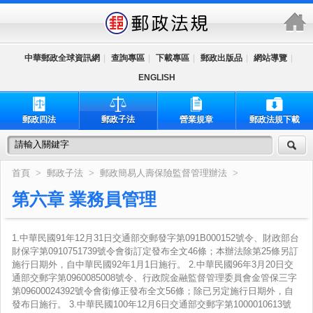
跳到主要內容區塊
中華郵政全球資訊網
|
查詢專區
|
下載專區
|
郵政出版品
|
網站導覽
|
ENGLISH
郵政四法
郵政子法
營業規章
郵政法規下載
首頁
>
郵政子法
>
郵政簡易人壽保險監督管理辦法
>
第六章 業務員管理
1.中華民國91年12月31日交通部交郵發字第091B000152號令、財政部台
財保字第0910751739號令會銜訂定發布全文46條；本辦法除第25條另訂
施行日期外，自中華民國92年1月1日施行。 2.中華民國96年3月20日交
通部交郵字第0960085008號令、行政院金融監督管理委員會金管保三字
第09600024392號令會銜修正發布全文56條；除已另定施行日期外，自
發布日施行。 3.中華民國100年12月6日交通部交郵字第1000010613號