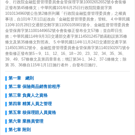
令、行政院金融監督管理委員會金管保理字第10002652652號令會銜修
正發布第45條條文；中華民國101年6月25日行政院院臺規字第
1010134960號公告第2條所列屬「行政院金融監督管理委員會」之權責
事項，自101年7月1日起改由「金融監督管理委員會」管轄。 4.中華民國
中華
110年10月28日交通部交郵字第11050105901號令、金融監督管理委員會
金管保壽字第11001449652號令會銜修正發布全文57條；並自即日生
效；中華民國114年9月3日交通部交產字第1145012457號函勘誤第35條
條文及第35條條文對照表。 5.中華民國114年11月24日交通部交產字第
11450138512號令、金融監督管理委員會金管保壽字第11401502971號令
會銜修正發布第5～9、11、12、16、18～20、23、32、34、35、36、
39、49、57條條文及第四章章名；增訂第34-1、34-2、37-1條條文；除
第 35、36條自115年1月1日施行者外，自發布日施行。
第一章 總則
第二章 保險商品銷售前程序
第三章 負責人之資格
第四章 精算人員之管理
第五章 核保理賠人員資格
第六章 業務員管理
第七章 附則