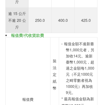
斤
逾 15 公斤
不逾 20 公
250.0
400.0
425.0
斤
報值費/代收貨款費
報值金額不逾新臺
*
幣1,000元者，另
加收
14元
。逾新
裝
臺幣1,000元，超
法
過之金額每1,000
元（不足1000元
定
之畸零數者視為
紙
1000元）再加收
幣
9元
。
* 最高報值金額為新
報值費