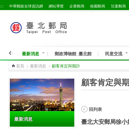
:::
中華郵政全球資訊網
網站導覽
企業郵局
校園郵局
兒童郵局
跳到主要內容區塊
最新消息
郵政博物館_臺北館
民意交流
首頁
>
最新消息
>
顧客肯定與期許
:::
:::
顧客肯定與
回列表
最新消息
臺北大安郵局徐小