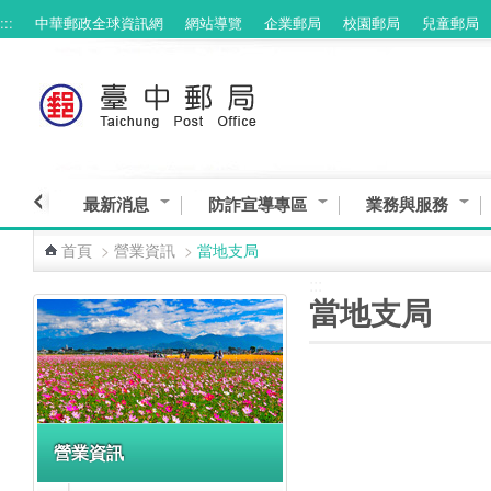
:::
中華郵政全球資訊網
網站導覽
企業郵局
校園郵局
兒童郵局
跳到主要內容區塊
最新消息
防詐宣導專區
業務與服務
首頁
>
營業資訊
>
當地支局
:::
:::
當地支局
營業資訊