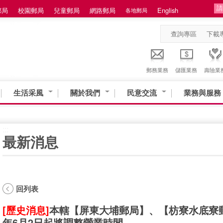
郵局
校園郵局
兒童郵局
網路郵局
English
各地郵局
查詢專區
下載
郵務業務
儲匯業務
壽險業
生活采風
關於我們
民意交流
業務與服務
:::
最新消息
回列表
[歷史消息]
本轄【屏東大埔郵局】、【枋寮水底寮郵
年6月2日起將調整營業時間