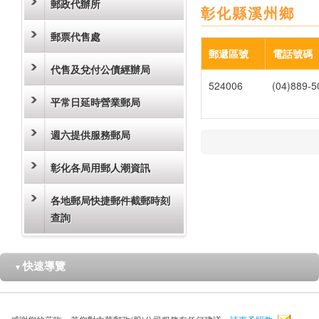
郵政代辦所
彰化縣溪州鄉
郵票代售處
郵遞區號
電話號碼
代售及兌付公債經辦局
524006
(04)889-5
平常日延時營業郵局
週六提供服務郵局
彰化各局用郵人潮資訊
各地郵局快捷郵件截郵時刻
查詢
快速導覽
▼