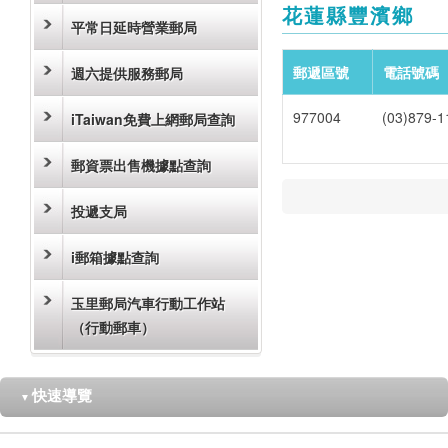
花蓮縣豐濱鄉
平常日延時營業郵局
郵遞區號
電話號碼
週六提供服務郵局
977004
(03)879-1
iTaiwan免費上網郵局查詢
郵資票出售機據點查詢
投遞支局
i郵箱據點查詢
玉里郵局汽車行動工作站
（行動郵車）
快速導覽
▼