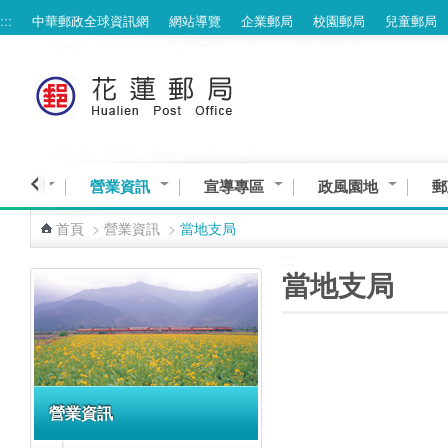
:::
中華郵政全球資訊網
網站導覽
企業郵局
校園郵局
兒童郵局
跳到主要內容區塊
與服務
營業資訊
宣導專區
政風園地
郵
首頁
>
營業資訊
>
當地支局
:::
:::
當地支局
營業資訊