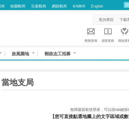
郵局
校園郵局
兒童郵局
網路郵局
English
各地郵局
查詢專區
下載
郵務業務
儲匯業務
壽險業
政風園地
郵政志工招募
:::
當地支局
無障礙規範使用者，可以按tab鍵操
【您可直接點選地圖上的文字區域或數