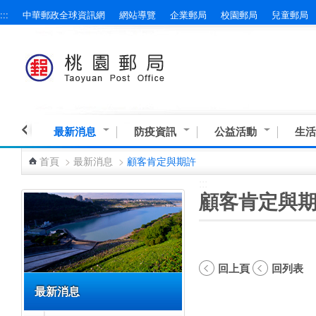
:::
中華郵政全球資訊網
網站導覽
企業郵局
校園郵局
兒童郵局
跳到主要內容區塊
最新消息
防疫資訊
公益活動
生活
首頁
>
最新消息
>
顧客肯定與期許
:::
:::
顧客肯定與
回上頁
回列表
最新消息