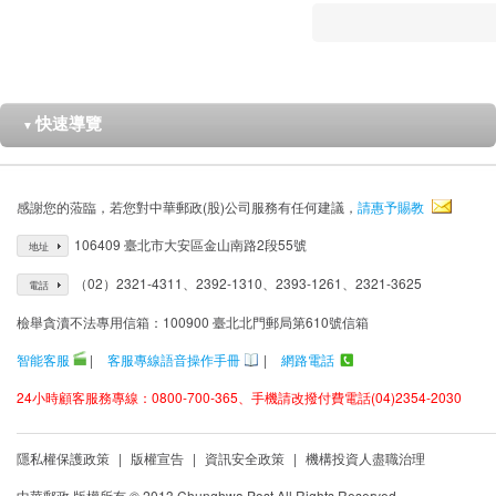
快速導覽
▼
感謝您的蒞臨，若您對中華郵政(股)公司服務有任何建議，
請惠予賜教
106409 臺北市大安區金山南路2段55號
地址
（02）2321-4311、2392-1310、2393-1261、2321-3625
電話
檢舉貪瀆不法專用信箱：100900 臺北北門郵局第610號信箱
智能客服
|
客服專線語音操作手冊
|
網路電話
24小時顧客服務專線：0800-700-365、手機請改撥付費電話(04)2354-2030
隱私權保護政策
|
版權宣告
|
資訊安全政策
|
機構投資人盡職治理
中華郵政 版權所有 © 2013 Chunghwa Post All Rights Reserved.