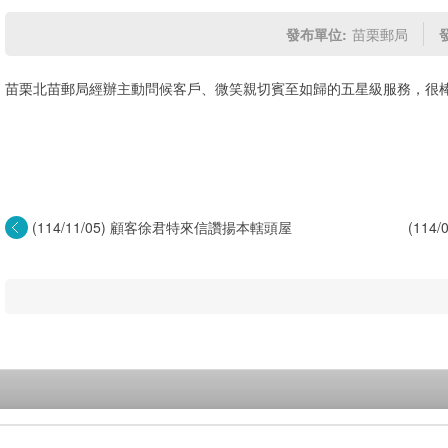
發布單位:
苗栗郵局
苗栗北苗郵局經辦主動問候客戶、微笑親切賓至如歸的五星級服務，很
(114/11/05) 顧客徐君特來信讚揚本轄頭屋
(11
郵...