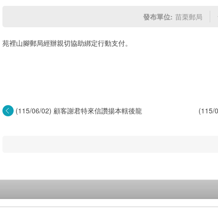
發布單位:
苗栗郵局
苑裡山腳郵局經辦親切協助綁定行動支付。
(115/06/02) 顧客謝君特來信讚揚本轄後龍
(11
郵...