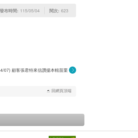
發布時間:
115/05/04
閱次:
623
5/04/07) 顧客張君特來信讚揚本轄苗栗
中...
回網頁頂端