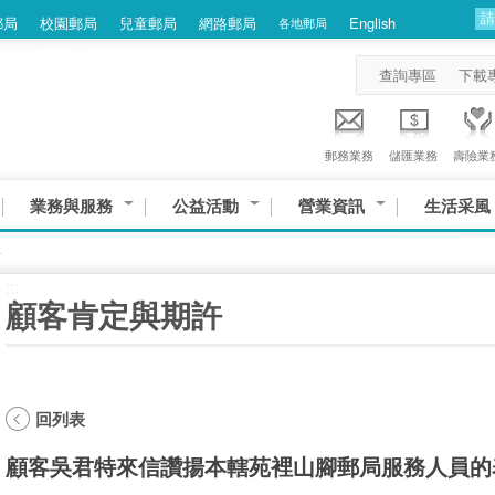
郵局
校園郵局
兒童郵局
網路郵局
English
各地郵局
查詢專區
下載
郵務業務
儲匯業務
壽險業
業務與服務
公益活動
營業資訊
生活采風
許
:::
顧客肯定與期許
回列表
顧客吳君特來信讚揚本轄苑裡山腳郵局服務人員的