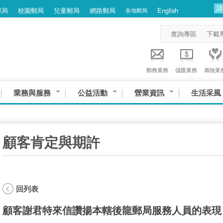
郵局
校園郵局
兒童郵局
網路郵局
English
各地郵局
查詢專區
下載
郵務業務
儲匯業務
壽險業
業務與服務
公益活動
營業資訊
生活采風
許
:::
顧客肯定與期許
回列表
顧客謝君特來信讚揚本轄後龍郵局服務人員的表現