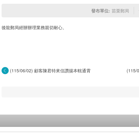
發布單位:
苗栗郵局
後龍郵局經辦辦理業務親切耐心。
(115/06/02) 顧客陳君特來信讚揚本轄通霄
(11
郵...