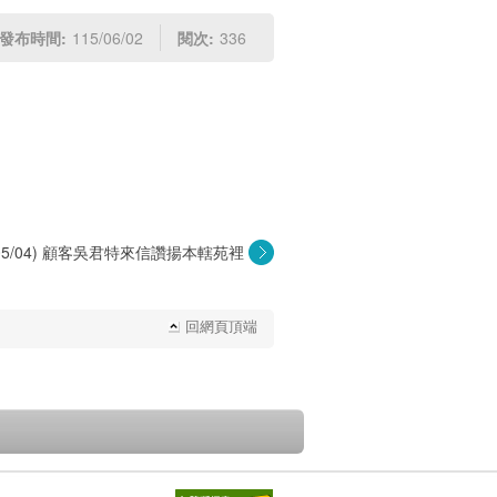
發布時間:
115/06/02
閱次:
336
5/05/04) 顧客吳君特來信讚揚本轄苑裡
山...
回網頁頂端