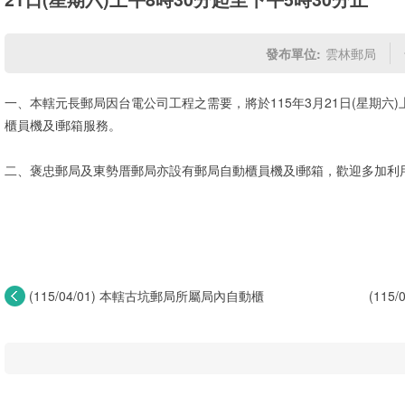
發布單位:
雲林郵局
一、本轄元長郵局因台電公司工程之需要，將於115年3月21日(星期六)
櫃員機及i郵箱服務。
二、褒忠郵局及東勢厝郵局亦設有郵局自動櫃員機及i郵箱，歡迎多加利
(115/04/01) 本轄古坑郵局所屬局內自動櫃
(11
員...