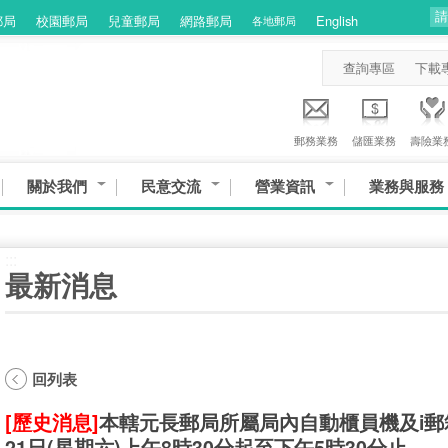
郵局
校園郵局
兒童郵局
網路郵局
English
各地郵局
查詢專區
下載
郵務業務
儲匯業務
壽險業
關於我們
民意交流
營業資訊
業務與服務
:::
最新消息
回列表
[歷史消息]
本轄元長郵局所屬局內自動櫃員機及i郵
21日(星期六)上午8時30分起至下午5時30分止