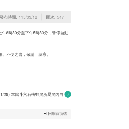
發布時間:
115/03/12
閱次:
547
上午8時30分至下午5時30分，暫停自動
用。不便之處，敬請 諒察。
5/01/29) 本轄斗六石榴郵局所屬局內自
動...
回網頁頂端