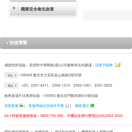
職業安全衛生政策
快速導覽
▼
感謝您的蒞臨，若您對中華郵政(股)公司服務有任何建議，
請惠予賜教
106409 臺北市大安區金山南路2段55號
地址
（02）2321-4311、2392-1310、2393-1261、2321-3625
電話
檢舉貪瀆不法專用信箱：100900 臺北北門郵局第610號信箱
智能客服
|
客服專線語音操作手冊
|
網路電話
24小時顧客服務專線：0800-700-365、手機請改撥付費電話(04)2354-2030
隱私權保護政策
|
版權宣告
|
資訊安全政策
|
機構投資人盡職治理