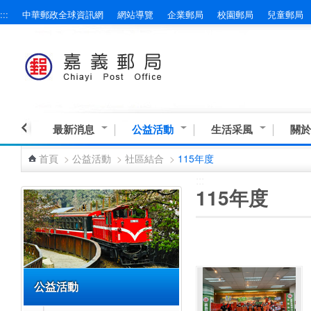
:::
中華郵政全球資訊網
網站導覽
企業郵局
校園郵局
兒童郵局
跳到主要內容區塊
最新消息
公益活動
生活采風
關於
首頁
>
公益活動
>
社區結合
>
115年度
:::
:::
115年度
公益活動