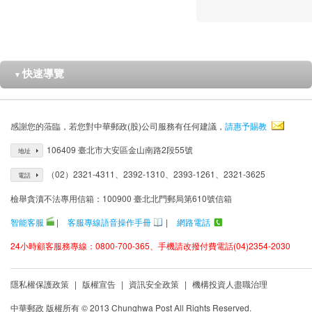
快速導覽
▼
感謝您的蒞臨，若您對中華郵政(股)公司服務有任何建議，
請惠予賜教
106409 臺北市大安區金山南路2段55號
地址
（02）2321-4311、2392-1310、2393-1261、2321-3625
電話
檢舉貪瀆不法專用信箱：100900 臺北北門郵局第610號信箱
智能客服
|
客服專線語音操作手冊
|
網路電話
24小時顧客服務專線：0800-700-365、手機請改撥付費電話(04)2354-2030
隱私權保護政策
|
版權宣告
|
資訊安全政策
|
機構投資人盡職治理
中華郵政 版權所有 © 2013 Chunghwa Post All Rights Reserved.