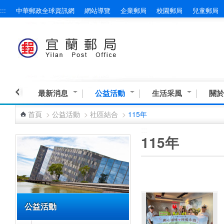
:::
中華郵政全球資訊網
網站導覽
企業郵局
校園郵局
兒童郵局
跳到主要內容區塊
最新消息
公益活動
生活采風
關於
首頁
>
公益活動
>
社區結合
>
115年
:::
:::
115年
公益活動