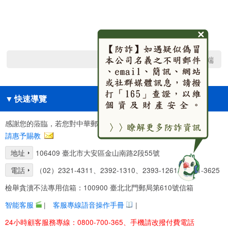
回網頁頂端
▼
快速導覽
感謝您的蒞臨，若您對中華郵政(股)公司服務有任何建議，
請惠予賜教
地址
106409 臺北市大安區金山南路2段55號
電話
（02）2321-4311、2392-1310、2393-1261、2321-3625
檢舉貪瀆不法專用信箱：100900 臺北北門郵局第610號信箱
智能客服
|
客服專線語音操作手冊
|
24小時顧客服務專線：0800-700-365、手機請改撥付費電話