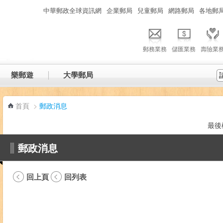
:::
中華郵政全球資訊網
企業郵局
兒童郵局
網路郵局
各地郵
郵務業務
儲匯業務
壽險業
樂郵遊
大學郵局
首頁
>
郵政消息
最後
郵政消息
回上頁
回列表