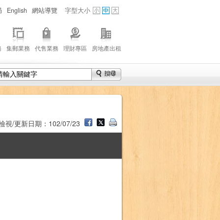
局
English
網站導覽
字型大小
務
集郵業務
代售業務
理財專區
房地產出租
檢視/更新日期：102/07/23