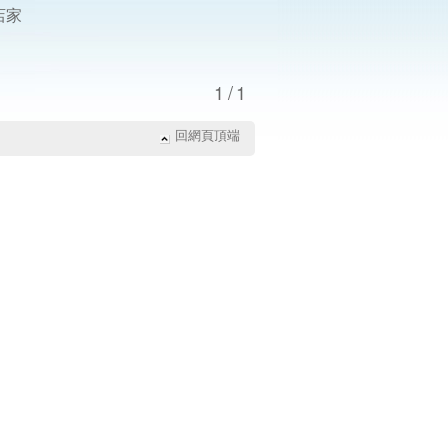
店家
1/1
回網頁頂端