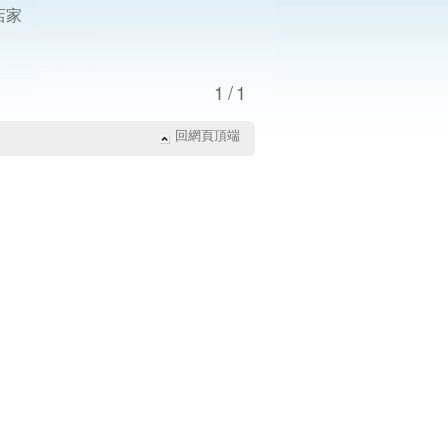
店家
1/1
回網頁頂端