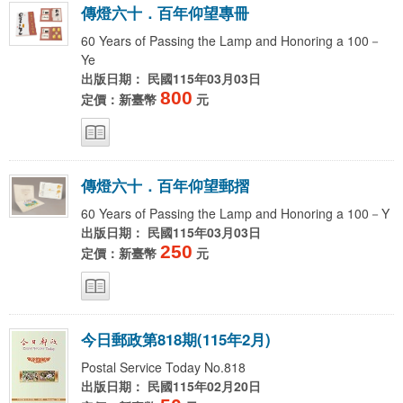
傳
燈
六
十
．
百
年
仰
望
專
冊
60 Years of Passing the Lamp and Honoring a 100－
Ye
出版日期： 民國115年03月03日
800
定價：新臺幣
元
傳
燈
六
十
．
百
年
仰
望
郵
摺
60 Years of Passing the Lamp and Honoring a 100－Y
出版日期： 民國115年03月03日
250
定價：新臺幣
元
今
日
郵
政
第
8
1
8
期
(
1
1
5
年
2
月
)
Postal Service Today No.818
出版日期： 民國115年02月20日