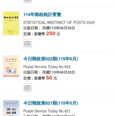
1
1
4
年
郵
政
統
計
要
覽
STATISTICAL ABSTRACT OF POSTS 2025
出版日期： 民國115年06月30日
200
定價：新臺幣
元
今
日
郵
政
第
8
2
2
期
(
1
1
5
年
6
月
)
Postal Service Today No.822
出版日期： 民國115年06月20日
50
定價：新臺幣
元
今
日
郵
政
第
8
2
1
期
(
1
1
5
年
5
月
)
Postal Service Today No.821