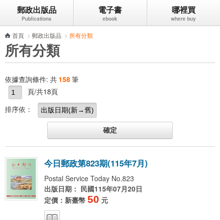
郵政出版品
電子書
哪裡買
跳到主要內容區塊
首頁
>
郵政出版品
>
所有分類
所有分類
依據查詢條件:
共
158
筆
頁/共18頁
排序依：
今
日
郵
政
第
8
2
3
期
(
1
1
5
年
7
月
)
Postal Service Today No.823
出版日期： 民國115年07月20日
50
定價：新臺幣
元