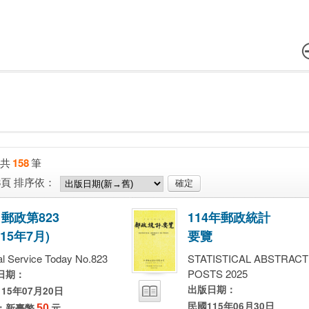
共
158
筆
8頁
排序依：
日
郵
政
第
8
2
3
1
1
4
年
郵
政
統
計
1
5
年
7
月
)
要
覽
al Service Today No.823
STATISTICAL ABSTRACT
POSTS 2025
日期：
出版日期：
15年07月20日
民國115年06月30日
：新臺幣
50
元