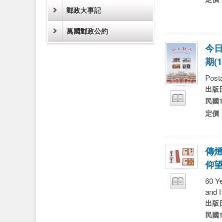
郵政大事記
萬國郵政公約
今
期
(
1
Post
出版
試閱
民國1
定價
傳
仰
60 Y
and 
試閱
出版
民國1