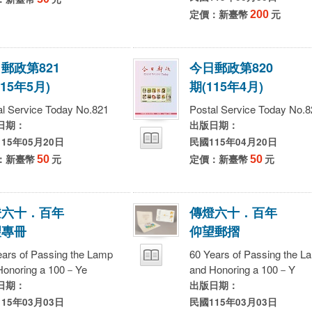
定價：新臺幣
200
元
日
郵
政
第
8
2
1
今
日
郵
政
第
8
2
0
1
5
年
5
月
)
期
(
1
1
5
年
4
月
)
al Service Today No.821
Postal Service Today No.8
日期：
出版日期：
15年05月20日
民國115年04月20日
：新臺幣
50
元
定價：新臺幣
50
元
燈
六
十
．
百
年
傳
燈
六
十
．
百
年
望
專
冊
仰
望
郵
摺
ears of Passing the Lamp
60 Years of Passing the L
Honoring a 100－Ye
and Honoring a 100－Y
日期：
出版日期：
15年03月03日
民國115年03月03日