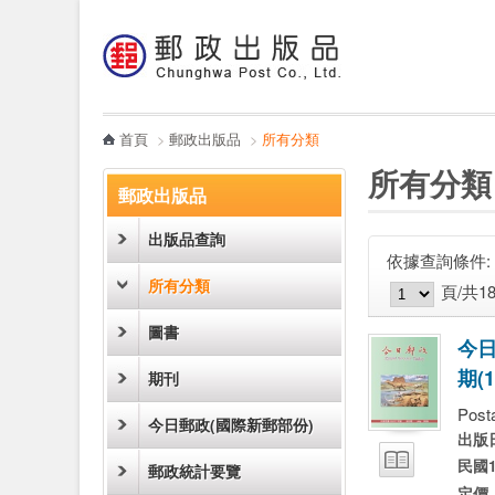
:::
跳到主要內容區塊
電子書
哪裡買
首頁
>
郵政出版品
>
所有分類
:::
:::
所有分類
郵政出版品
出版品查詢
依據查詢條件:
圖片模式
列表模式
所有分類
頁/共1
圖書
今
期
(
1
期刊
Post
今日郵政(國際新郵部份)
出版
試閱
民國1
郵政統計要覽
定價