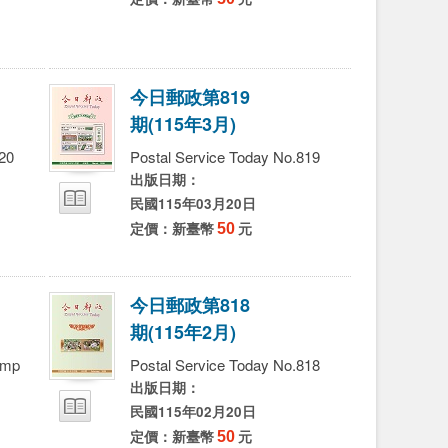
字
字
字
今
日
郵
政
第
8
1
9
期
(
1
1
5
年
3
月
)
20
Postal Service Today No.819
出版日期：
民國115年03月20日
定價：新臺幣
50
元
今
日
郵
政
第
8
1
8
期
(
1
1
5
年
2
月
)
amp
Postal Service Today No.818
出版日期：
民國115年02月20日
定價：新臺幣
50
元