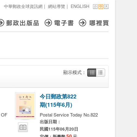
中華郵政全球資訊網
|
網站導覽
|
ENGLISH
顯示模式：
今
日
郵
政
第
8
2
2
期
(
1
1
5
年
6
月
)
 OF
Postal Service Today No.822
出版日期：
民國115年06月20日
定價：新臺幣
50
元