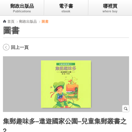
郵政出版品
電子書
哪裡買
跳到主要內容區塊
首頁
>
郵政出版品
>
圖書
圖書
回上一頁
集郵趣味多–遨遊國家公園–兒童集郵叢書之
2