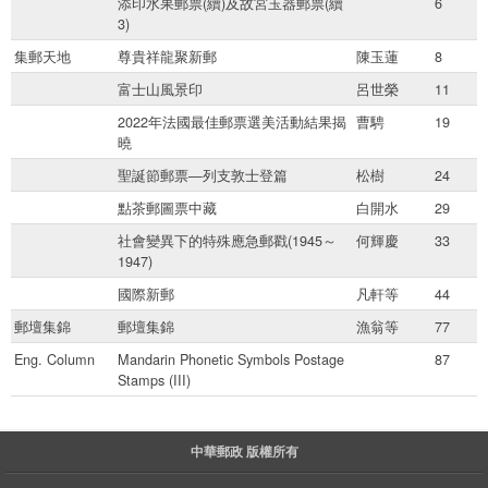
添印水果郵票(續)及故宮玉器郵票(續
6
3)
集郵天地
尊貴祥龍聚新郵
陳玉蓮
8
富士山風景印
呂世榮
11
2022年法國最佳郵票選美活動結果揭
曹騁
19
曉
聖誕節郵票—列支敦士登篇
松樹
24
點茶郵圖票中藏
白開水
29
社會變異下的特殊應急郵戳(1945～
何輝慶
33
1947)
國際新郵
凡軒等
44
郵壇集錦
郵壇集錦
漁翁等
77
Eng. Column
Mandarin Phonetic Symbols Postage
87
Stamps (III)
中華郵政 版權所有