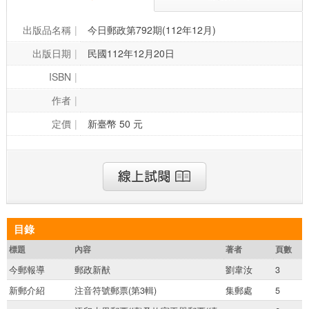
出版品名稱
今日郵政第792期(112年12月)
出版日期
民國112年12月20日
ISBN
作者
定價
新臺幣 50 元
目錄
標題
內容
著者
頁數
今郵報導
郵政新猷
劉韋汝
3
新郵介紹
注音符號郵票(第3輯)
集郵處
5