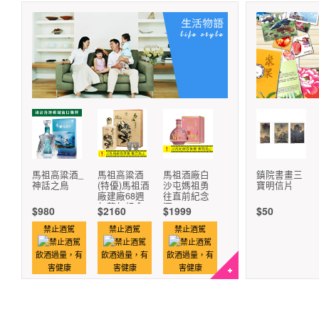
馬祖高粱酒_
馬祖高粱酒
馬祖酒廠白
鎮院書畫三
神話之鳥
(特優)馬祖酒
沙屯媽祖勇
寶明信片
廠建廠68週
往直前紀念
年龍年紀念
酒
$980
$2160
$1999
$50
酒
禁止酒駕
禁止酒駕
禁止酒駕
飲酒過量，有
飲酒過量，有
飲酒過量，有
害健康
害健康
害健康