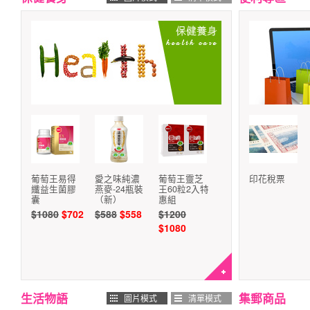
葡萄王易得
愛之味純濃
葡萄王靈芝
印花稅票
纖益生菌膠
燕麥-24瓶裝
王60粒2入特
囊
（新）
惠組
$1080
$702
$588
$558
$1200
$1080
生活物語
集郵商品
圖片模式
清單模式