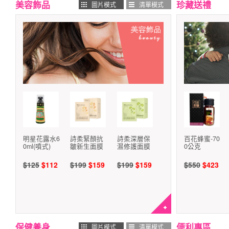
美容飾品
珍藏送禮
圖片模式
清單模式
明星花露水6
詩柔緊顏抗
詩柔深層保
百花蜂蜜-70
0ml(噴式)
皺新生面膜
濕修護面膜
0公克
$125
$112
$199
$159
$199
$159
$550
$423
保健養身
便利專區
圖片模式
清單模式