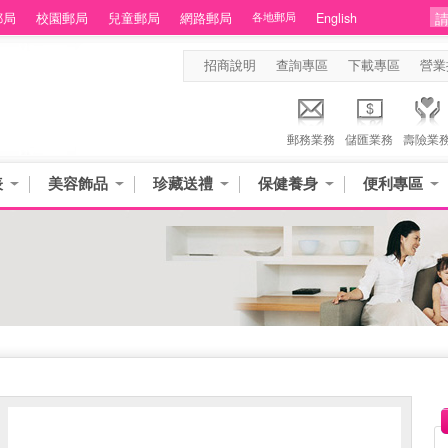
郵局
校園郵局
兒童郵局
網路郵局
各地郵局
English
招商說明
查詢專區
下載專區
營業
郵務業務
儲匯業務
壽險業
表
美容飾品
珍藏送禮
保健養身
便利專區