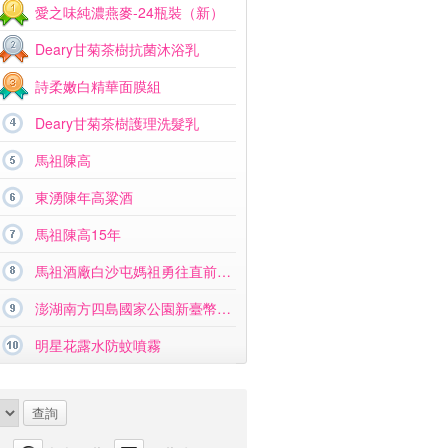
愛之味純濃燕麥-24瓶裝（新）
Deary甘菊茶樹抗菌沐浴乳
詩柔嫩白精華面膜組
Deary甘菊茶樹護理洗髮乳
馬祖陳高
東湧陳年高粱酒
馬祖陳高15年
馬祖酒廠白沙屯媽祖勇往直前紀念酒
澎湖南方四島國家公園新臺幣硬幣組合
明星花露水防蚊噴霧