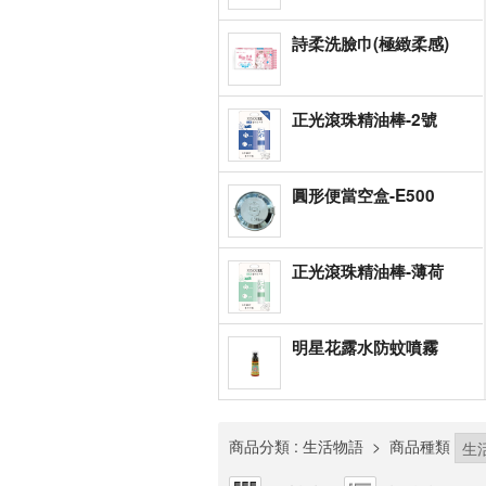
詩柔洗臉巾(極緻柔感)
正光滾珠精油棒-2號
圓形便當空盒-E500
正光滾珠精油棒-薄荷
明星花露水防蚊噴霧
商品分類
: 生活物語
>
商品種類