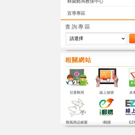
林園郵局教保中心
宣導專區
政風園地
查詢專區
相關網站
更多公益活動
兒童郵局
線上抽號
未
郵風商品櫥窗
i郵購
EZ