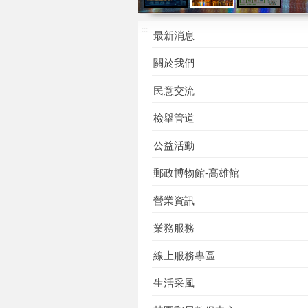
165打詐
高雄郵局
高雄郵局
:::
儀錶板
形象
郵風商品
最新消息
櫥窗
關於我們
民意交流
檢舉管道
公益活動
郵政博物館-高雄館
營業資訊
業務服務
線上服務專區
生活采風