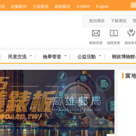
郵局
校園郵局
兒童郵局
網路郵局
English
各地郵局
查詢專區
下載專區
郵務業務
儲匯業務
壽險業
民意交流
檢舉管道
公益活動
郵政博物館
當