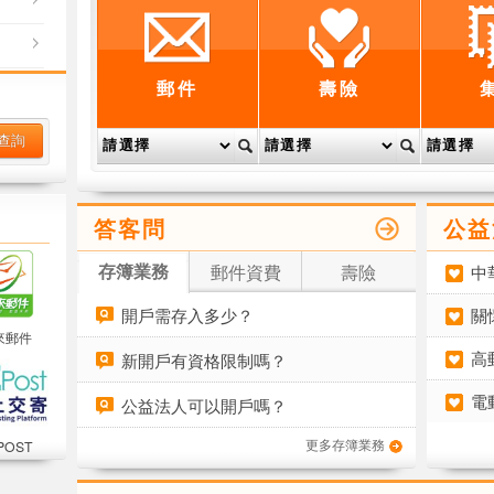
郵件
壽險
答客問
公益
存簿業務
郵件資費
壽險
中
開戶需存入多少？
關
來郵件
高
新開戶有資格限制嗎？
電
公益法人可以開戶嗎？
更多存簿業務
POST