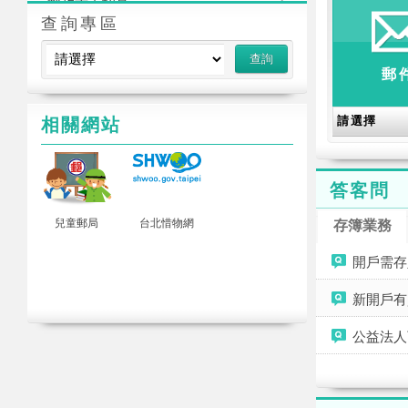
郵政志工招募
查詢專區
郵
相關網站
答客問
活動
兒童郵局
台北惜物網
存簿業務
開戶需存
新開戶有
公益法人