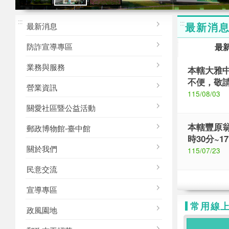
M
台中郵局
臺中郵局
台中郵局
:::
形象
形象
:::
最新消
最新消息
防詐宣導專區
最
業務與服務
本轄大雅中
不便，敬
營業資訊
115/08/03
關愛社區暨公益活動
本轄豐原翁
郵政博物館-臺中館
時30分~
關於我們
115/07/23
民意交流
宣導專區
常用線
政風園地