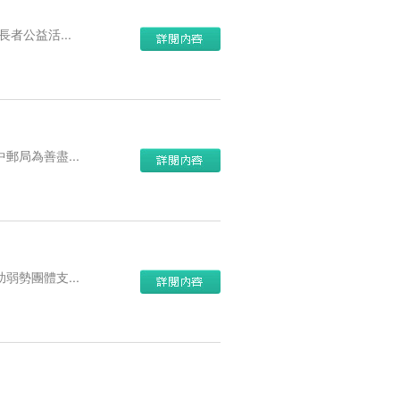
者公益活...
局為善盡...
勢團體支...