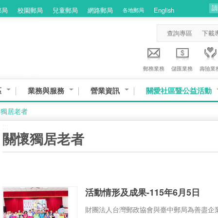
郵局
校園郵局
兒童郵局
網路郵局
English
各地郵局
查詢專區
下載
郵務業務
儲匯業務
壽險業
區
業務與服務
營業資訊
關愛社區暨公益活動
懷獨居老者
:::
關懷獨居老者
活動情形及成果-115年6月5日
財團法人台灣郵政協會與臺中郵局為善盡企業社