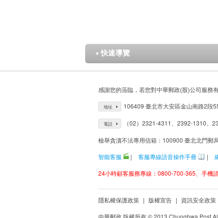
快速導覽
▼
感謝您的蒞臨，若您對中華郵政(股)公司服務
106409 臺北市大安區金山南路2段5
地址
（02）2321-4311、2392-1310、23
電話
檢舉貪瀆不法專用信箱：100900 臺北北門郵
智能客服
|
客服專線語音操作手冊
|
24小時顧客服務專線：0800-700-365、手機請改
隱私權保護政策
|
版權宣告
|
資訊安全政策
中華郵政 版權所有 © 2013 Chunghwa Post All 