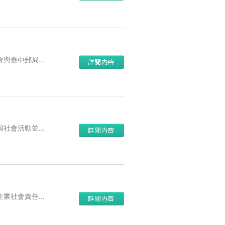
臺中郵局...
會活動並...
社會責任...