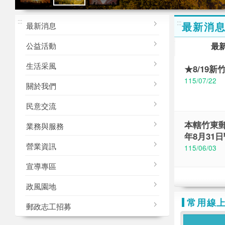
M
新竹郵局
新竹郵局
新竹郵局
:::
形象
形象
形象
:::
最新消
最新消息
公益活動
最
生活采風
★8/19
115/07/22
關於我們
民意交流
本轄竹東郵局
業務與服務
年8月31
營業資訊
115/06/03
宣導專區
政風園地
常用線
郵政志工招募