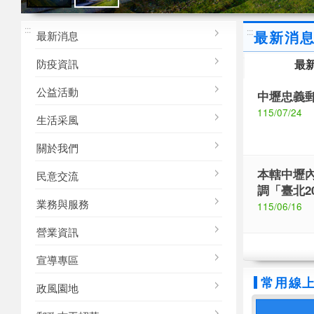
M
桃園郵局
桃園郵局
:::
形象
形象
:::
最新消
最新消息
防疫資訊
最
公益活動
中壢忠義
115/07/24
生活采風
關於我們
本轄中壢內
民意交流
調「臺北2
業務與服務
115/06/16
營業資訊
宣導專區
常用線
政風園地