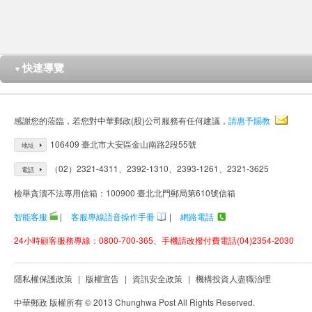
快速導覽
▼
感謝您的蒞臨，若您對中華郵政(股)公司服務有任何建議，
請惠予賜教
106409 臺北市大安區金山南路2段55號
地址
（02）2321-4311、2392-1310、2393-1261、2321-3625
電話
檢舉貪瀆不法專用信箱：100900 臺北北門郵局第610號信箱
智能客服
|
客服專線語音操作手冊
|
網路電話
24小時顧客服務專線：0800-700-365、手機請改撥付費電話(04)2354-2030
隱私權保護政策
|
版權宣告
|
資訊安全政策
|
機構投資人盡職治理
中華郵政 版權所有 © 2013 Chunghwa Post All Rights Reserved.