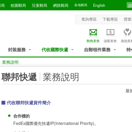
郵局
校園郵局
兒童郵局
網路郵局
各地郵局
English
查詢專區
下載專區
營業
郵務業務
儲匯業務
壽險業
封裝服務
代收國際快遞
自郵領件業務
特
>
業務說明
:::
業務說明
聯邦快遞
最後
代收聯邦快遞貨件簡介
合作標的
FedEx國際優先快遞IP(International Priority)。