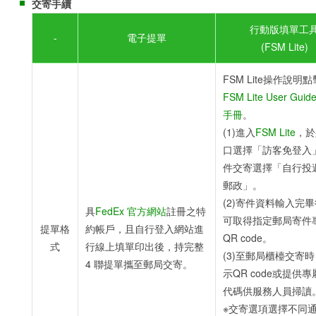
交寄手續
行動版填單工
-
電子提單
(FSM Lite)
FSM Lite操作說明
FSM Lite User Gui
手冊
。
(1)進入
FSM Lite
，於
口選擇「訪客免登入
件交寄選擇「自行投
郵政」。
(2)寄件資料輸入完
具
FedEx 官方網站
註冊之特
可取得指定郵局寄件
提單格
約帳戶，且自行登入網站進
QR code。
式
行線上填單印出後，持完整
(3)至郵局櫃檯交寄
4 聯提單攜至郵局交寄。
示QR code或提供
代碼供服務人員掃讀
※交寄選項選擇不同