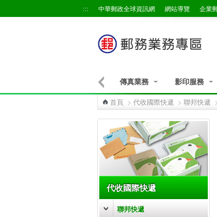
跳到主要內容區塊
:::
中華郵政全球資訊網
網站導覽
企業
物流業務
未來郵件業務
傳真業務
影印服務
首頁
>
代收國際快遞
>
聯邦快遞
:::
代收國際快遞
聯邦快遞