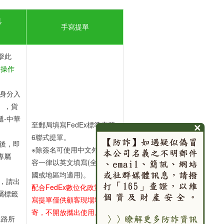
具
手寫提單
點擊此
de操作
身分入
」，貨
遞-中華
至郵局填寫FedEx標準空運
6聯式提單。
畢後，即
※除簽名可使用中文外，內
專屬
容一律以英文填寫(全球寄達
國或地區均適用)。
時，請出
配合FedEx數位化政策，手
專屬標籤
寫提單僅供顧客現場填寫交
。
寄，不開放攜出使用。
通路所