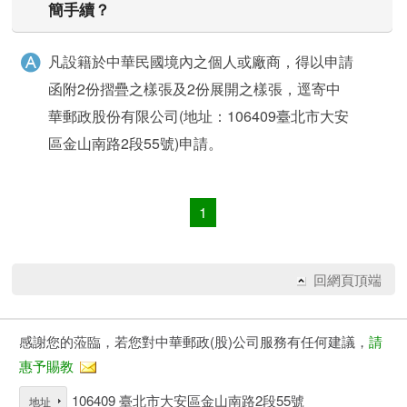
簡手續？
凡設籍於中華民國境內之個人或廠商，得以申請
函附2份摺疊之樣張及2份展開之樣張，逕寄中
華郵政股份有限公司(地址：106409臺北市大安
區金山南路2段55號)申請。
1
快速查詢
回網頁頂端
感謝您的蒞臨，若您對中華郵政(股)公司服務有任何建議，
請
惠予賜教
106409 臺北市大安區金山南路2段55號
地址