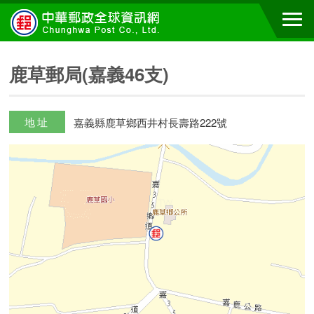
鹿草郵局(嘉義46支)
地址
嘉義縣鹿草鄉西井村長壽路222號