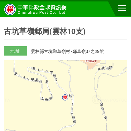
古坑草嶺郵局(雲林10支)
地址
雲林縣古坑鄉草嶺村7鄰草嶺37之29號