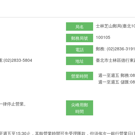
士林芝山郵局(臺北10
局名
100105
郵務局號
郵務: (02)2836-319
電話
:(02)2833-5804
臺北市士林區德行東路
地址
週一至週五 郵務:08:3
營業時間
週一至週五 儲匯:08:3
一律停止營業。
尖峰用郵
時間
至週五至15:30止，其餘營業時間可先受理匯款，但須俟次一銀行營業日