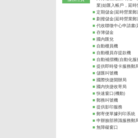
業)始匯入帳戶，延時
定期儲金(延時營業郵
劃撥儲金(延時營業郵
代收聯徵中心申請書(
存簿儲金
國內匯兌
自動櫃員機
自動櫃員存提款機
自動補摺機(自動化服
提供即時發卡服務郵
儲匯叫號機
國際快捷開辦局
國內快捷收寄局
快速窗口(機動)
郵務叫號機
提供影印服務
郵寄便單據列印系統
申辦臉部辨識服務郵
無障礙窗口