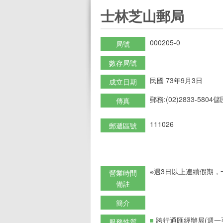
:::
士林芝山郵局
000205-0
局號
數存局號
民國 73年9月3日
成立日期
郵務:(02)2833-5804儲匯
傳真
111026
郵遞區號
※遇3日以上連續假期，
營業時間
備註
簡介
跨行通匯經辦局(週一
服務性質