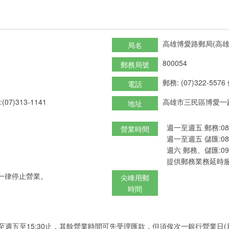
高雄博愛路郵局(高雄
局名
800054
郵務局號
郵務: (07)322-5576
電話
(07)313-1141
高雄市三民區博愛一路
地址
週一至週五 郵務:08:3
營業時間
週一至週五 儲匯:08:3
週六 郵務、儲匯:09:0
提供郵務業務延時服
一律停止營業。
尖峰用郵
時間
至週五至15:30止，其餘營業時間可先受理匯款，但須俟次一銀行營業日