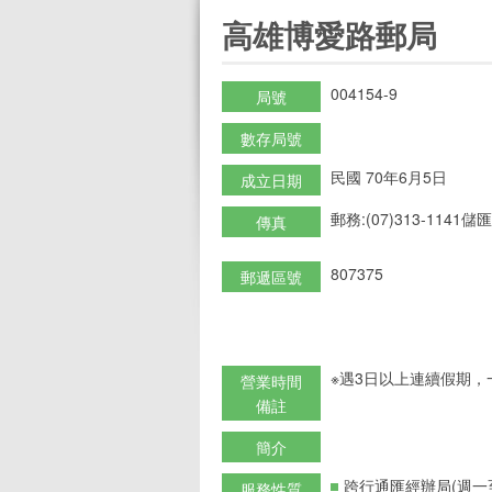
:::
高雄博愛路郵局
004154-9
局號
數存局號
民國 70年6月5日
成立日期
郵務:(07)313-1141儲匯:
傳真
807375
郵遞區號
※遇3日以上連續假期，
營業時間
備註
簡介
跨行通匯經辦局(週一
服務性質