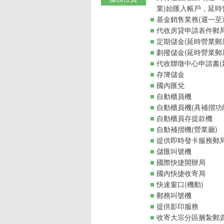
業)始匯入帳戶，延時
基金銷售業務(週一至週
代收房貸申請表件郵
定期儲金(延時營業郵
劃撥儲金(延時營業郵
代收聯徵中心申請書(
存簿儲金
國內匯兌
自動櫃員機
自動櫃員機(具補摺功
自動櫃員存提款機
自動補摺機(營業廳)
提供即時發卡服務郵
儲匯叫號機
國際快捷開辦局
國內快捷收寄局
快速窗口(機動)
郵務叫號機
提供影印服務
收寄大宗分區捆紮郵