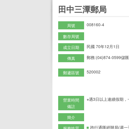
:::
田中三潭郵局
008160-4
局號
數存局號
民國 70年12月1日
成立日期
郵務:(04)874-0599儲匯:
傳真
520002
郵遞區號
※遇3日以上連續假期，
營業時間
備註
簡介
跨行通匯經辦局(週一
服務性質