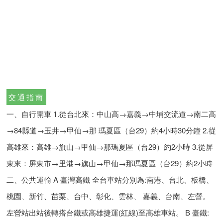
交通指南
一、自行開車 1.從台北來：中山高→嘉義→中埔交流道→南二高
→84縣道→玉井→甲仙→那 瑪夏區（台29）約4小時30分鐘 2.從
高雄來：高雄→旗山→甲仙→那瑪夏區（台29）約2小時 3.從屏
東來：屏東市→里港→旗山→甲仙→那瑪夏區（台29）約2小時
二、公共運輸 A 臺灣高鐵 全台車站分別為:南港、台北、板橋、
桃園、新竹、苗栗、台中、彰化、雲林、 嘉義、台南、左營。
左營站出站後轉搭台鐵或高雄捷運(紅線)至高雄車站。 B 臺鐵: