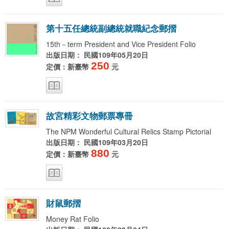
第
十
五
任
總
統
副
總
統
就
職
紀
念
郵
摺
15th－term President and Vice President Folio
出版日期： 民國109年05月20日
250
定價：新臺幣
元
故
宮
精
彩
文
物
郵
票
專
冊
The NPM Wonderful Cultural Relics Stamp Pictorial
出版日期： 民國109年03月20日
880
定價：新臺幣
元
財
鼠
郵
摺
Money Rat Folio