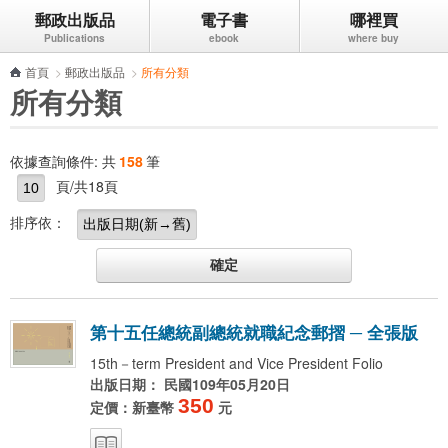
郵政出版品
電子書
哪裡買
跳到主要內容區塊
首頁
>
郵政出版品
>
所有分類
所有分類
依據查詢條件:
共
158
筆
頁/共18頁
排序依：
第
十
五
任
總
統
副
總
統
就
職
紀
念
郵
摺
─
全
張
版
15th－term President and Vice President Folio
出版日期： 民國109年05月20日
350
定價：新臺幣
元