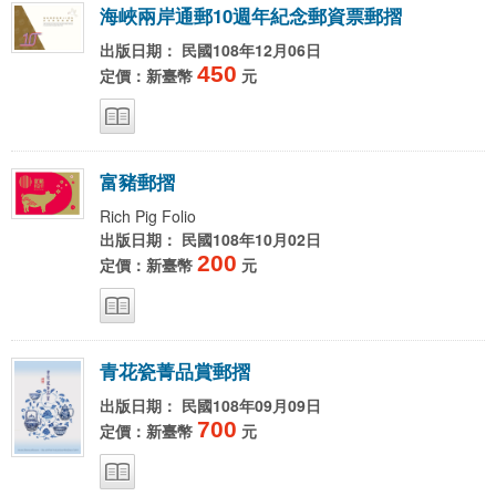
海
峽
兩
岸
通
郵
1
0
週
年
紀
念
郵
資
票
郵
摺
出版日期： 民國108年12月06日
450
定價：新臺幣
元
富
豬
郵
摺
Rich Pig Folio
出版日期： 民國108年10月02日
200
定價：新臺幣
元
青
花
瓷
菁
品
賞
郵
摺
出版日期： 民國108年09月09日
700
定價：新臺幣
元